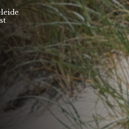
leide
st