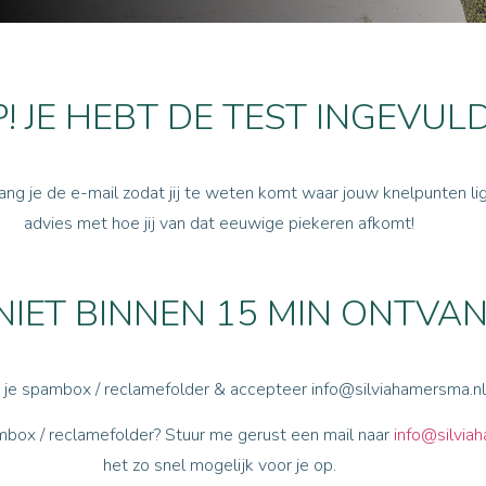
! JE HEBT DE TEST INGEVULD
ng je de e-mail zodat jij te weten komt waar jouw knelpunten li
advies
met hoe jij van dat eeuwige piekeren afkomt!
 NIET BINNEN 15 MIN ONTVA
 je spambox / reclamefolder & accepteer info@silviahamersma.nl
ambox / reclamefolder? Stuur me gerust een mail naar
info@silvia
het zo snel mogelijk voor je op.