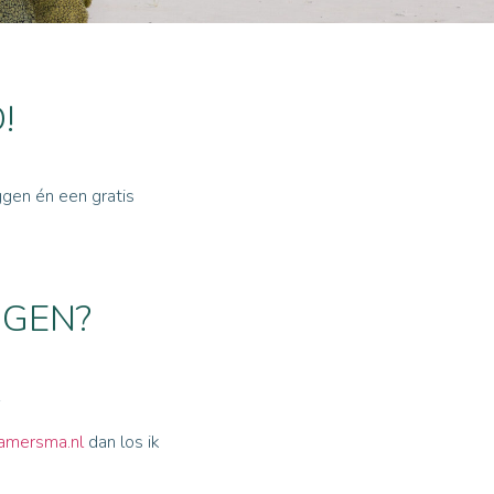
!
ggen én een gratis
NGEN?
hamersma.nl
dan los ik